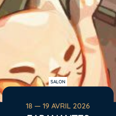
SALON
Skip
to
content
18 — 19 AVRIL 2026