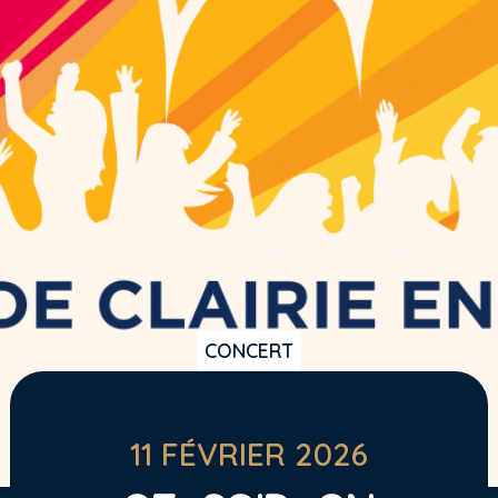
CONCERT
Skip
to
content
11 FÉVRIER 2026